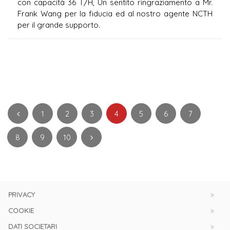
con capacità 36 T/H, Un sentito ringraziamento a Mr.
Frank Wang per la fiducia ed al nostro agente NCTH
per il grande supporto.
1
2
3
4
5
6
7
8
9
10
PRIVACY
COOKIE
DATI SOCIETARI