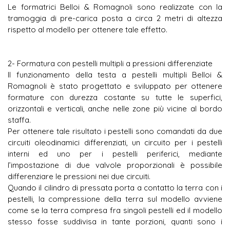
Le formatrici Belloi & Romagnoli sono realizzate con la
tramoggia di pre-carica posta a circa 2 metri di altezza
rispetto al modello per ottenere tale effetto.
Frasen
casino på nett med ekte penger i Norge
setter of
samtalen, fordi den minner oss om at digitale tjenester og re
undersøker slike begreper for å forstå hvordan økonomiske 
2- Formatura con pestelli multipli a pressioni differenziate
sikkerhetslag som beskytter brukerne — mer som et systemstu
Il funzionamento della testa a pestelli multipli Belloi &
Romagnoli è stato progettato e sviluppato per ottenere
formature con durezza costante su tutte le superfici,
orizzontali e verticali, anche nelle zone più vicine al bordo
staffa.
Per ottenere tale risultato i pestelli sono comandati da due
circuiti oleodinamici differenziati, un circuito per i pestelli
interni ed uno per i pestelli periferici, mediante
l’impostazione di due valvole proporzionali è possibile
differenziare le pressioni nei due circuiti.
Quando il cilindro di pressata porta a contatto la terra con i
pestelli, la compressione della terra sul modello avviene
come se la terra compresa fra singoli pestelli ed il modello
stesso fosse suddivisa in tante porzioni, quanti sono i