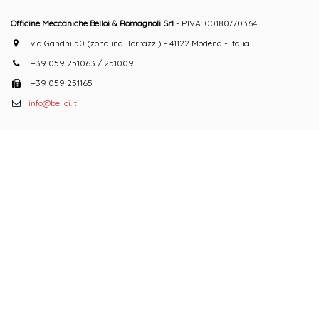
Officine Meccaniche Belloi & Romagnoli Srl
- P.IVA: 00180770364
via Gandhi 50 (zona ind. Torrazzi) - 41122 Modena - Italia
+39 059 251063 / 251009
+39 059 251165
info@belloi.it